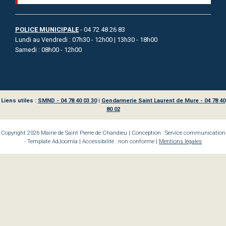
POLICE MUNICIPALE
- 04 72 48 26 83
Lundi au Vendredi : 07h30 - 12h00 | 13h30 - 18h00
Samedi : 08h00 - 12h00
Liens utiles :
SMND - 04 78 40 03 30
|
Gendarmerie Saint Laurent de Mure - 04 78 40
80 02
Copyright 2026 Mairie de Saint Pierre de Chandieu | Conception : Service communication
- Template AdJoomla | Accessibilité : non conforme |
Mentions légales