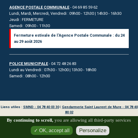
AGENCE POSTALE COMMUNALE
- 04 69 85 59 62
Lundi, Mardi, Mercredi, Vendredi : 09h00 - 12h30 | 14h30 - 16h30
Jeudi : FERMETURE
Samedi : 09h00 - 11h30
Fermeture estivale de l'Agence Postale Communale : du 24
au 29 août 2026
POLICE MUNICIPALE
- 04 72 48 26 83
Lundi au Vendredi : 07h30 - 12h00 | 13h30 - 18h00
Samedi : 08h00 - 12h00
Liens utiles :
SMND - 04 78 40 03 30
|
Gendarmerie Saint Laurent de Mure - 04 78 40
80 02
By continuing to scroll,
you are allowing all third-party services
Copyright 2026 Mairie de Saint Pierre de Chandieu | Conception : Service communication
Personalize
✓ OK, accept all
- Template AdJoomla | Accessibilité : non conforme |
Mentions légales