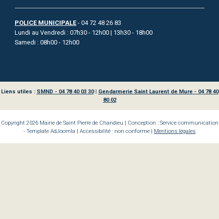
POLICE MUNICIPALE
- 04 72 48 26 83
Lundi au Vendredi : 07h30 - 12h00 | 13h30 - 18h00
Samedi : 08h00 - 12h00
Liens utiles :
SMND - 04 78 40 03 30
|
Gendarmerie Saint Laurent de Mure - 04 78 40
80 02
Copyright 2026 Mairie de Saint Pierre de Chandieu | Conception : Service communication
- Template AdJoomla | Accessibilité : non conforme |
Mentions légales