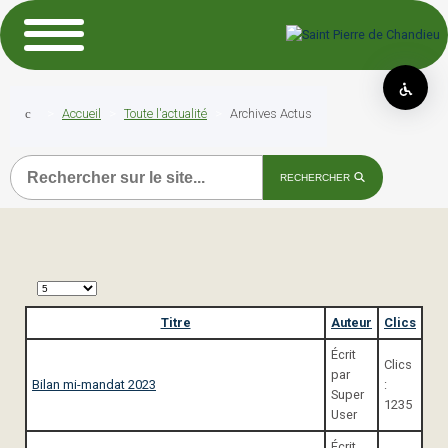
Accueil
Toute l'actualité
Archives Actus
Recherche
RECHERCHER
Affichage
#
Titre
Auteur
Clics
Écrit
Clics
par
Bilan mi-mandat 2023
:
Super
1235
User
Écrit